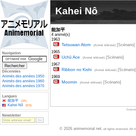
Kahei Nô
能加平
4 animé(s)
1963
Tetsuwan Atom
[Scénario]
(Animé télévisé)
1965
Navigation
Uchû Ace
[Scénario]
(Animé télévisé)
1967
Ribbon no Kishi
[Scénario]
(Animé télévisé)
Décennies
Animés des années 1950
1969
Animés des années 1960
Moomin
[Scénario]
(Animé télévisé)
Animés des années 1970
Langues
能加平
(JA)
Kahei Nô
(EN)
Galeri
Newsletter
© 2026 animemorial.net
, all rights reserved. Al