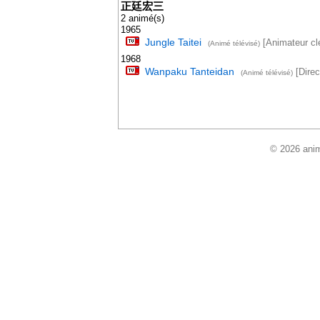
正廷宏三
2 animé(s)
1965
Jungle Taitei
[Animateur cl
(Animé télévisé)
1968
Wanpaku Tanteidan
[Direc
(Animé télévisé)
© 2026 anim