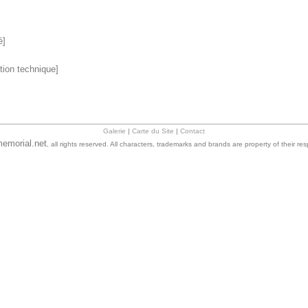
é]
tion technique]
Galerie
|
Carte du Site
|
Contact
emorial.net
, all rights reserved. All characters, trademarks and brands are property of their re