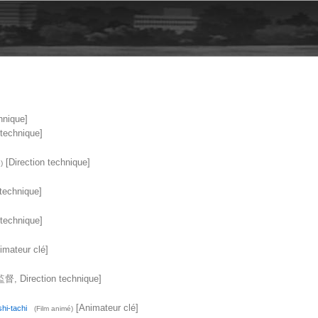
hnique]
 technique]
[Direction technique]
)
 technique]
 technique]
imateur clé]
, Direction technique]
[Animateur clé]
hi-tachi
(Film animé)