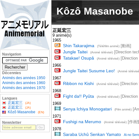
Kôzô Masanobe
正延宏三
9 animé(s)
1965
Shin Takarajima
[動画]
(Téléfilm animé)
Jungle Taitei
[Direction tec
(Animé télévisé)
Navigation
Tatakae! Osupâ
[Direction
(Animé télévisé)
1966
Jungle Taitei Susume Leo!
(Animé télévisé
Décennies
Animés des années 1950
1967
Animés des années 1960
Ribbon no Kishi
[Direction
(Animé télévisé)
Animés des années 1970
1968
Fight da!! Pyûta
[Direction
(Animé télévisé)
Langues
正延宏三
(JA)
1969
正廷宏三
(JA)
Senya Ichiya Monogatari
[An
(Film animé)
Kôzô Masanobe
(EN)
1971
Fushigi na Merumo
[作画監督
Newsletter
(Animé télévisé)
1978
Saraba Uchû Senkan Yamato
Ai no Sens