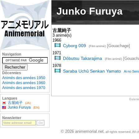
Junko Furuya
古屋純子
3 animé(s)
1966
Cyborg 009
[Gouachage]
(Film animé)
1971
Navigation
Dôbutsu Takarajima
[Gouach
(Film animé)
1978
Saraba Uchû Senkan Yamato
Ai no Sens
Décennies
Animés des années 1950
Animés des années 1960
Animés des années 1970
Langues
Galeri
古屋純子
(JA)
Junko Furuya
(EN)
Newsletter
© 2026 animemorial.net
, all rights reserved. Al