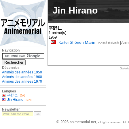
Jin Hirano
平野仁
1 animé(s)
1969
Kaitei Shônen Marin
[Anim
(Animé télévisé)
Navigation
Décennies
Galeri
Animés des années 1950
Animés des années 1960
Animés des années 1970
Langues
平野仁
(JA)
Jin Hirano
(EN)
Newsletter
© 2026 animemorial.net
, all rights reserved. Al