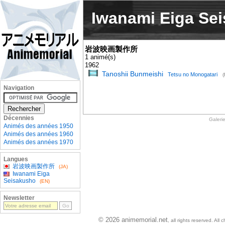
Iwanami Eiga Se
岩波映画製作所
1 animé(s)
1962
Tanoshii Bunmeishi
Tetsu no Monogatari
(
Navigation
Décennies
Galeri
Animés des années 1950
Animés des années 1960
Animés des années 1970
Langues
岩波映画製作所
(JA)
Iwanami Eiga
Seisakusho
(EN)
Newsletter
© 2026 animemorial.net
, all rights reserved. Al