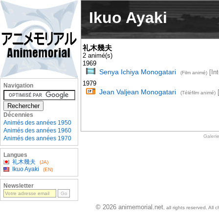
Ikuo Ayaki
礼木幾夫
2 animé(s)
1969
Senya Ichiya Monogatari
[Int
(Film animé)
1979
Navigation
Jean Valjean Monogatari
[
(Téléfilm animé)
Décennies
Animés des années 1950
Animés des années 1960
Galeri
Animés des années 1970
Langues
礼木幾夫
(JA)
Ikuo Ayaki
(EN)
Newsletter
© 2026 animemorial.net
, all rights reserved. Al