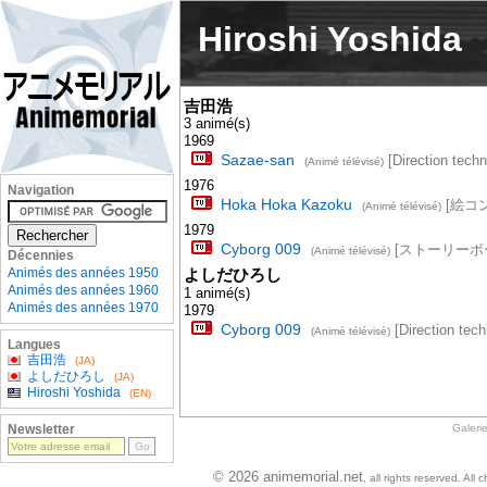
Hiroshi Yoshida
吉田浩
3 animé(s)
1969
Sazae-san
[Direction techn
(Animé télévisé)
1976
Navigation
Hoka Hoka Kazoku
[絵コ
(Animé télévisé)
1979
Cyborg 009
[ストーリーボード, 
(Animé télévisé)
Décennies
Animés des années 1950
よしだひろし
Animés des années 1960
1 animé(s)
Animés des années 1970
1979
Cyborg 009
[Direction tech
(Animé télévisé)
Langues
吉田浩
(JA)
よしだひろし
(JA)
Hiroshi Yoshida
(EN)
Galeri
Newsletter
© 2026 animemorial.net
, all rights reserved. Al