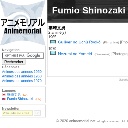
Fumio Shinozaki
篠崎文男
2 animé(s)
1965
Gulliver no Uchû Ryokô
[Phot
(Film animé)
1979
Navigation
Nezumi no Yomeiri
[Photogra
(Film animé)
Décennies
Animés des années 1950
Animés des années 1960
Galeri
Animés des années 1970
Langues
篠崎文男
(JA)
Fumio Shinozaki
(EN)
Newsletter
© 2026 animemorial.net
, all rights reserved. Al