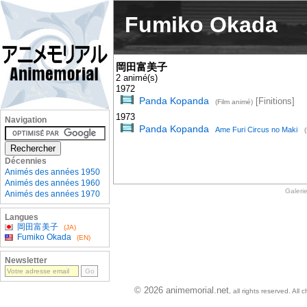
Fumiko Okada
岡田富美子
2 animé(s)
1972
Panda Kopanda
[Finitions]
(Film animé)
1973
Navigation
Panda Kopanda
Ame Furi Circus no Maki
Décennies
Animés des années 1950
Animés des années 1960
Galeri
Animés des années 1970
Langues
岡田富美子
(JA)
Fumiko Okada
(EN)
Newsletter
© 2026 animemorial.net
, all rights reserved. Al