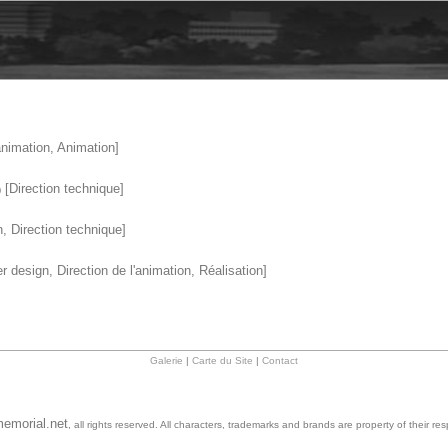
animation, Animation]
[Direction technique]
)
, Direction technique]
 design, Direction de l'animation, Réalisation]
Galerie
|
Carte du Site
|
Contact
emorial.net
, all rights reserved. All characters, trademarks and brands are property of their re