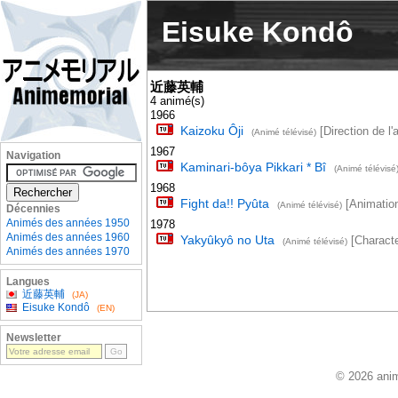
Eisuke Kondô
近藤英輔
4 animé(s)
1966
Kaizoku Ôji
[Direction de l'
(Animé télévisé)
1967
Navigation
Kaminari-bôya Pikkari * Bî
(Animé télévisé
1968
Fight da!! Pyûta
[Animation
(Animé télévisé)
Décennies
Animés des années 1950
1978
Animés des années 1960
Yakyûkyô no Uta
[Character
(Animé télévisé)
Animés des années 1970
Langues
近藤英輔
(JA)
Eisuke Kondô
(EN)
Newsletter
© 2026 anim