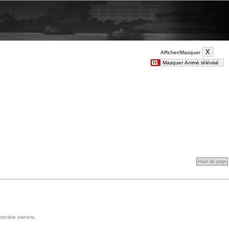
Afficher/Masquer
Haut de page
spective owners.