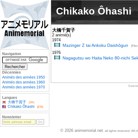
Chikako Ôhashi
大橋千賀子
2 animé(s)
1974
Mazinger Z tai Ankoku Daishôgun
(Film
1976
Navigation
Nagagutsu wo Haita Neko 80-nichi Sek
Décennies
Animés des années 1950
Animés des années 1960
Galeri
Animés des années 1970
Langues
大橋千賀子
(JA)
Chikako Ôhashi
(EN)
Newsletter
© 2026 animemorial.net
, all rights reserved. Al