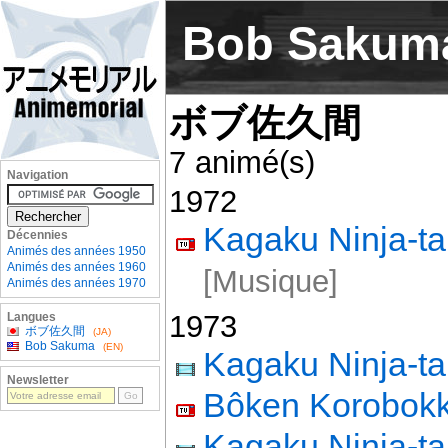
Bob Sakum
ボブ佐久間
7 animé(s)
Navigation
1972
Kagaku Ninja-t
Décennies
Animés des années 1950
Animés des années 1960
[Musique]
Animés des années 1970
1973
Langues
ボブ佐久間
(JA)
Bob Sakuma
(EN)
Kagaku Ninja-t
Newsletter
Bôken Korobokk
Kagaku Ninja-t