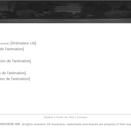
[Animateur clé]
 animé)
de l'animation]
ion de l'animation]
 de l'animation]
ion de l'animation]
Galerie
|
Carte du Site
|
Contact
emorial.net
, all rights reserved. All characters, trademarks and brands are property of their re