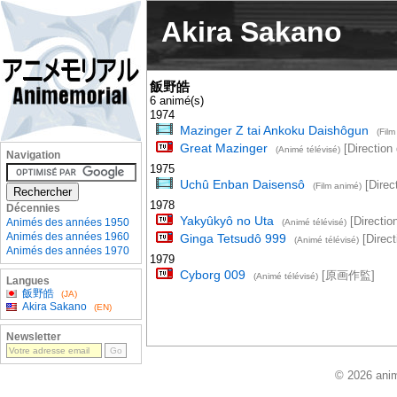
Akira Sakano
飯野皓
6 animé(s)
1974
Mazinger Z tai Ankoku Daishôgun
(Film
Great Mazinger
[Direction 
(Animé télévisé)
Navigation
1975
Uchû Enban Daisensô
[Direct
(Film animé)
1978
Décennies
Yakyûkyô no Uta
[Direction
Animés des années 1950
(Animé télévisé)
Animés des années 1960
Ginga Tetsudô 999
[Direct
(Animé télévisé)
Animés des années 1970
1979
Cyborg 009
[原画作監]
(Animé télévisé)
Langues
飯野皓
(JA)
Akira Sakano
(EN)
Newsletter
© 2026 anim