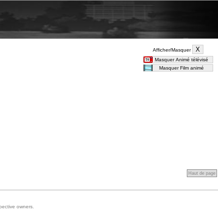
Afficher/Masquer
Haut de page
spective owners.