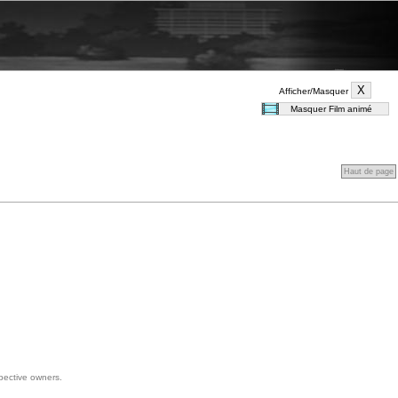
Afficher/Masquer
Haut de page
spective owners.