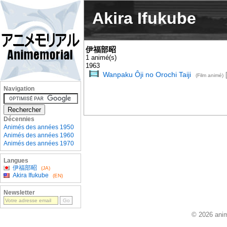
Akira Ifukube
伊福部昭
1 animé(s)
1963
Wanpaku Ôji no Orochi Taiji
[
(Film animé)
Navigation
Décennies
Animés des années 1950
Animés des années 1960
Animés des années 1970
Langues
伊福部昭
(JA)
Akira Ifukube
(EN)
Newsletter
© 2026 anim