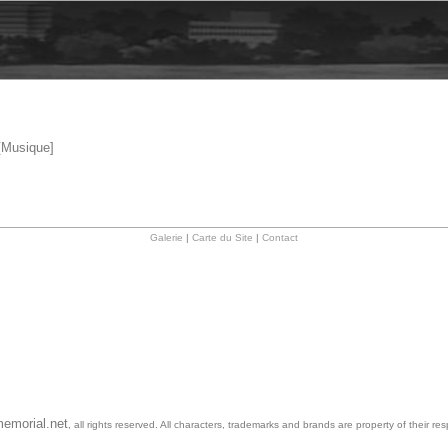
Musique]
Galerie
|
Carte du Site
|
Contact
emorial.net
, all rights reserved. All characters, trademarks and brands are property of their re