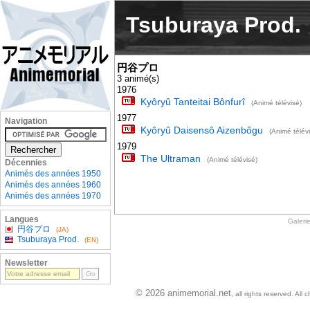
Tsuburaya Prod.
円谷プロ
3 animé(s)
1976
Kyôryû Tanteitai Bônfurî
(Animé télévisé)
1977
Navigation
Kyôryû Daisensô Aizenbôgu
(Animé télév
1979
The Ultraman
(Animé télévisé)
Décennies
Animés des années 1950
Animés des années 1960
Animés des années 1970
Langues
Galeri
円谷プロ
(JA)
Tsuburaya Prod.
(EN)
Newsletter
© 2026 animemorial.net
, all rights reserved. Al