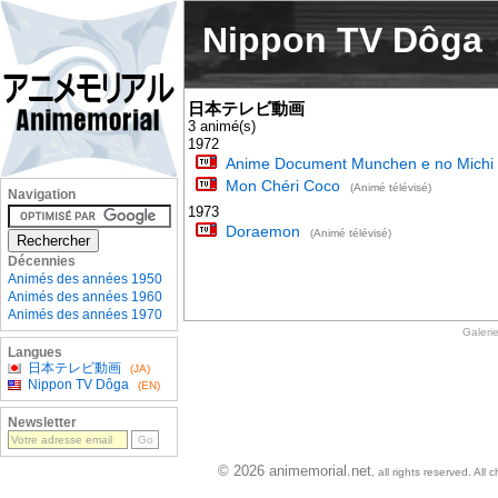
Nippon TV Dôga
日本テレビ動画
3 animé(s)
1972
Anime Document Munchen e no Michi
Mon Chéri Coco
(Animé télévisé)
Navigation
1973
Doraemon
(Animé télévisé)
Décennies
Animés des années 1950
Animés des années 1960
Animés des années 1970
Galeri
Langues
日本テレビ動画
(JA)
Nippon TV Dôga
(EN)
Newsletter
© 2026 animemorial.net
, all rights reserved. Al