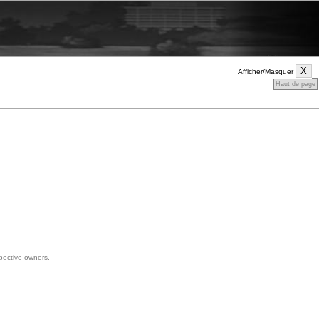
Afficher/Masquer
Haut de page
spective owners.