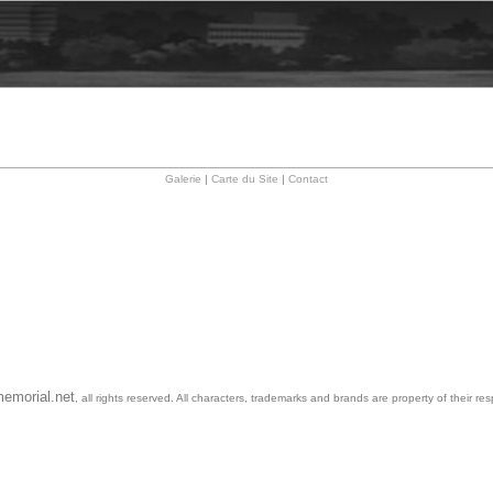
Galerie
|
Carte du Site
|
Contact
emorial.net
, all rights reserved. All characters, trademarks and brands are property of their re