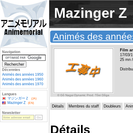
Mazinger Z
Animés des année
Film a
Navigation
17/03/1
25 mn /
Distrib
Décennies
Animés des années 1950
Animés des années 1960
Animés des années 1970
Langues
© Gô Nagai·Dynamic Prod.·Tôei Dôga
マジンガーＺ
(JA)
Mazinger Z
(EN)
Détails
Membres du staff
Doubleurs
Ani
Newsletter
Détails