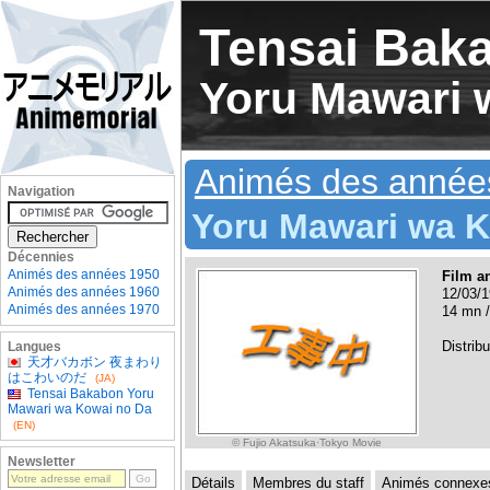
Tensai Bak
Yoru Mawari 
Animés des année
Navigation
Yoru Mawari wa 
Décennies
Animés des années 1950
Film a
Animés des années 1960
12/03/1
Animés des années 1970
14 mn /
Distrib
Langues
天才バカボン 夜まわり
はこわいのだ
(JA)
Tensai Bakabon Yoru
Mawari wa Kowai no Da
(EN)
© Fujio Akatsuka·Tokyo Movie
Newsletter
Détails
Membres du staff
Animés connexe