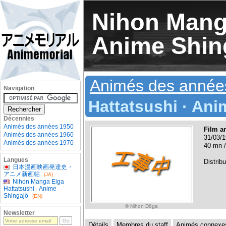
Nihon Manga
Anime Shin
Animés des année
Navigation
Hattatsushi · Ani
Décennies
Animés des années 1950
Film a
Animés des années 1960
31/03/1
Animés des années 1970
40 mn /
Langues
Distrib
日本漫画映画発達史・
アニメ新画帖
(JA)
Nihon Manga Eiga
Hattatsushi · Anime
Shingajô
(EN)
© Nihon Dôga
Newsletter
Détails
Membres du staff
Animés connexe