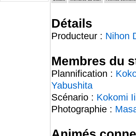
Détails
Producteur :
Nihon 
Membres du st
Plannification :
Koko
Yabushita
Scénario :
Kokomi I
Photographie :
Masa
Animés conne