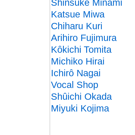
Shinsuke Minami
Katsue Miwa
Chiharu Kuri
Arihiro Fujimura
Kôkichi Tomita
Michiko Hirai
Ichirô Nagai
Vocal Shop
Shûichi Okada
Miyuki Kojima