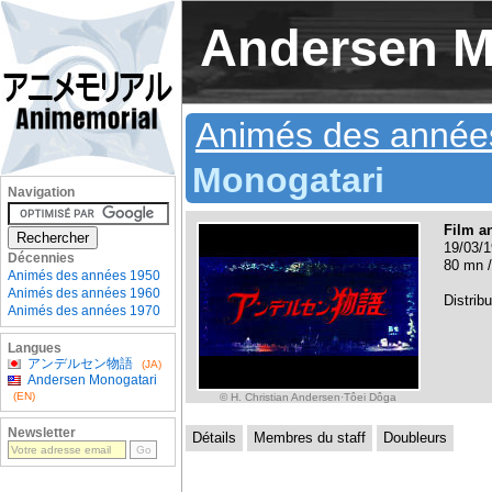
Andersen M
Animés des année
Monogatari
Navigation
Film a
19/03/1
Décennies
80 mn /
Animés des années 1950
Animés des années 1960
Distribu
Animés des années 1970
Langues
アンデルセン物語
(JA)
Andersen Monogatari
(EN)
© H. Christian Andersen·Tôei Dôga
Newsletter
Détails
Membres du staff
Doubleurs