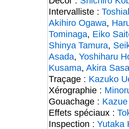
Décor :
Shichirô Ko
Intervalliste :
Toshia
Akihiro Ogawa
,
Har
Tominaga
,
Eiko Sait
Shinya Tamura
,
Sei
Asada
,
Yoshiharu Ho
Kusama
,
Akira Sasa
Traçage :
Kazuko U
Xérographie :
Minor
Gouachage :
Kazue
Effets spéciaux :
To
Inspection :
Yutaka