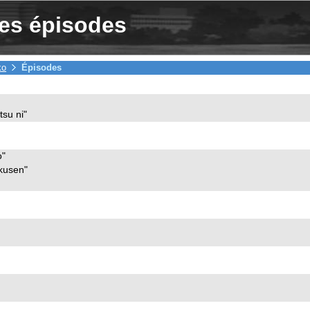
des épisodes
ko
Épisodes
su ni"
o"
kusen"