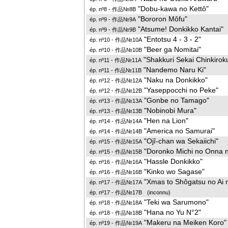
"Dobu-kawa no Kettô"
ép. nº8 - 作品№8B
"Bororon Môfu"
ép. nº9 - 作品№9A
"Atsume! Donkikko Kantai"
ép. nº9 - 作品№9B
"Entotsu 4 - 3 - 2"
ép. nº10 - 作品№10A
"Beer ga Nomitai"
ép. nº10 - 作品№10B
"Shakkuri Sekai Chinkirok
ép. nº11 - 作品№11A
"Nandemo Naru Ki"
ép. nº11 - 作品№11B
"Naku na Donkikko"
ép. nº12 - 作品№12A
"Yaseppocchi no Peke"
ép. nº12 - 作品№12B
"Gonbe no Tamago"
ép. nº13 - 作品№13A
"Nobinobi Mura"
ép. nº13 - 作品№13B
"Hen na Lion"
ép. nº14 - 作品№14A
"America no Samurai"
ép. nº14 - 作品№14B
"Ojî-chan wa Sekaiichi"
ép. nº15 - 作品№15A
"Doronko Michi no Onna 
ép. nº15 - 作品№15B
"Hassle Donkikko"
ép. nº16 - 作品№16A
"Kinko wo Sagase"
ép. nº16 - 作品№16B
"Xmas to Shôgatsu no Ai 
ép. nº17 - 作品№17A
ép. nº17 - 作品№17B
(inconnu)
"Teki wa Sarumono"
ép. nº18 - 作品№18A
"Hana no Yu N°2"
ép. nº18 - 作品№18B
"Makeru na Meiken Koro"
ép. nº19 - 作品№19A