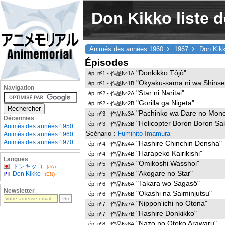
Don Kikko liste 
Animés des années 1960
1967
Don Kik
Épisodes
"Donkikko Tôjô"
ép. nº1 - 作品№1A
"Okyaku-sama ni wa Shinset
ép. nº1 - 作品№1B
Navigation
"Star ni Naritai"
ép. nº2 - 作品№2A
"Gorilla ga Nigeta"
ép. nº2 - 作品№2B
"Pachinko wa Dare no Mon
ép. nº3 - 作品№3A
Décennies
"Helicopter Boron Boron Sa
ép. nº3 - 作品№3B
Animés des années 1950
Scénario :
Fumihito Imamura
Animés des années 1960
Animés des années 1970
"Hashire Chinchin Densha"
ép. nº4 - 作品№4A
"Harapeko Kairikishi"
ép. nº4 - 作品№4B
Langues
"Omikoshi Wasshoi"
ép. nº5 - 作品№5A
ドンキッコ
(JA)
"Akogare no Star"
Don Kikko
ép. nº5 - 作品№5B
(EN)
"Takara wo Sagasô"
ép. nº6 - 作品№6A
Newsletter
"Okashi na Saiminjutsu"
ép. nº6 - 作品№6B
"Nippon'ichi no Otona"
ép. nº7 - 作品№7A
"Hashire Donkikko"
ép. nº7 - 作品№7B
"Nazo no Otoko Arawaru"
ép. nº8 - 作品№8A