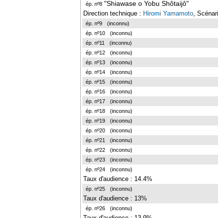
"Shiawase o Yobu Shôtaijô"
ép. nº8
Direction technique :
Hiromi Yamamoto
, Scénar
ép. nº9
(inconnu)
ép. nº10
(inconnu)
ép. nº11
(inconnu)
ép. nº12
(inconnu)
ép. nº13
(inconnu)
ép. nº14
(inconnu)
ép. nº15
(inconnu)
ép. nº16
(inconnu)
ép. nº17
(inconnu)
ép. nº18
(inconnu)
ép. nº19
(inconnu)
ép. nº20
(inconnu)
ép. nº21
(inconnu)
ép. nº22
(inconnu)
ép. nº23
(inconnu)
ép. nº24
(inconnu)
Taux d'audience : 14.4%
ép. nº25
(inconnu)
Taux d'audience : 13%
ép. nº26
(inconnu)
Taux d'audience : 13.9%