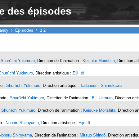
e des épisodes
andy
Épisodes
1
2
:
Shun'ichi Yukimuro
, Direction de l'animation :
Keisuke Morishita
, Direction ar
Shun'ichi Yukimuro
, Direction artistique :
Eiji Itô
io :
Shun'ichi Yukimuro
, Direction artistique :
Tadanoumi Shimokawa
ario :
Shun'ichi Yukimuro
, Direction de l'animation :
Eiji Uemura
, Direction art
:
Shun'ichi Yukimuro
, Direction de l'animation :
Keisuke Morishita
, Direction ar
io :
Noboru Shiroyama
, Direction artistique :
Eiji Itô
Noboru Shiroyama
, Direction de l'animation :
Mitsuo Shindô
, Direction artistiq