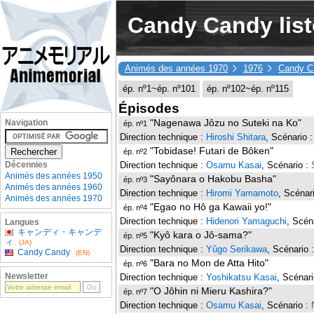
Candy Candy list
Animés des années 1970
1976
Candy C
ép. nº1~ép. nº101
ép. nº102~ép. nº115
Épisodes
"Nagenawa Jôzu no Suteki na Ko"
Navigation
ép. nº1
Direction technique :
Hiroshi Shitara
, Scénario 
"Tobidase! Futari de Bôken"
ép. nº2
Direction technique :
Osamu Kasai
, Scénario :
Décennies
Animés des années 1950
"Sayônara o Hakobu Basha"
ép. nº3
Animés des années 1960
Direction technique :
Hiromi Yamamoto
, Scénar
Animés des années 1970
"Egao no Hô ga Kawaii yo!"
ép. nº4
Direction technique :
Hidenori Yamaguchi
, Scén
Langues
キャンディ・キャンデ
"Kyô kara o Jô-sama?"
ép. nº5
ィ
(JA)
Direction technique :
Yûgo Serikawa
, Scénario 
Candy Candy
(EN)
"Bara no Mon de Atta Hito"
ép. nº6
Newsletter
Direction technique :
Yoshikatsu Kasai
, Scénar
"O Jôhin ni Mieru Kashira?"
ép. nº7
Direction technique :
Osamu Kasai
, Scénario :