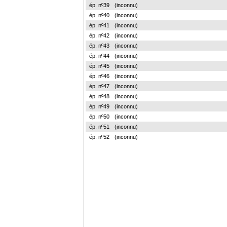
ép. nº39
(inconnu)
ép. nº40
(inconnu)
ép. nº41
(inconnu)
ép. nº42
(inconnu)
ép. nº43
(inconnu)
ép. nº44
(inconnu)
ép. nº45
(inconnu)
ép. nº46
(inconnu)
ép. nº47
(inconnu)
ép. nº48
(inconnu)
ép. nº49
(inconnu)
ép. nº50
(inconnu)
ép. nº51
(inconnu)
ép. nº52
(inconnu)