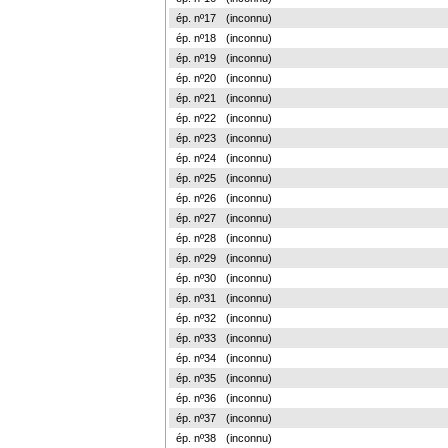
ép. nº17
(inconnu)
ép. nº18
(inconnu)
ép. nº19
(inconnu)
ép. nº20
(inconnu)
ép. nº21
(inconnu)
ép. nº22
(inconnu)
ép. nº23
(inconnu)
ép. nº24
(inconnu)
ép. nº25
(inconnu)
ép. nº26
(inconnu)
ép. nº27
(inconnu)
ép. nº28
(inconnu)
ép. nº29
(inconnu)
ép. nº30
(inconnu)
ép. nº31
(inconnu)
ép. nº32
(inconnu)
ép. nº33
(inconnu)
ép. nº34
(inconnu)
ép. nº35
(inconnu)
ép. nº36
(inconnu)
ép. nº37
(inconnu)
ép. nº38
(inconnu)