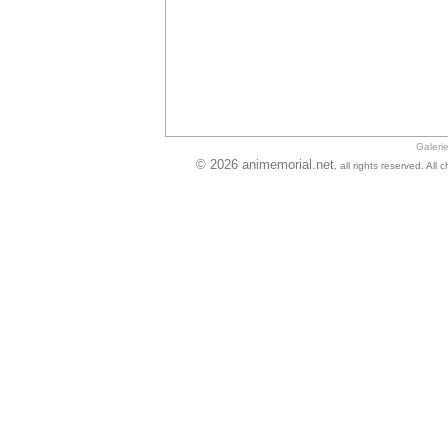
Galeri
© 2026 animemorial.net
, all rights reserved. Al