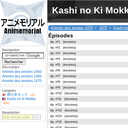
Kashi no Ki Mokk
Animés des années 1970
1972
Kashi n
Épisodes
ép. nº1
(inconnu)
ép. nº2
(inconnu)
Navigation
ép. nº3
(inconnu)
ép. nº4
(inconnu)
ép. nº5
(inconnu)
Décennies
ép. nº6
(inconnu)
Animés des années 1950
ép. nº7
(inconnu)
Animés des années 1960
Animés des années 1970
ép. nº8
(inconnu)
ép. nº9
(inconnu)
Langues
ép. nº10
(inconnu)
樫の木モック
(JA)
Kashi no Ki Mokku
ép. nº11
(inconnu)
(EN)
ép. nº12
(inconnu)
ép. nº13
(inconnu)
Newsletter
ép. nº14
(inconnu)
ép. nº15
(inconnu)
ép. nº16
(inconnu)