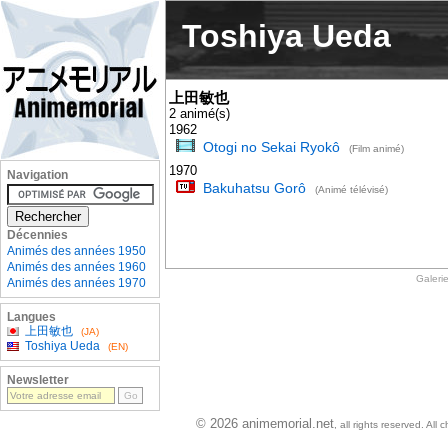
Toshiya Ueda
上田敏也
2 animé(s)
1962
Otogi no Sekai Ryokô
(Film animé)
1970
Navigation
Bakuhatsu Gorô
(Animé télévisé)
Décennies
Animés des années 1950
Animés des années 1960
Galeri
Animés des années 1970
Langues
上田敏也
(JA)
Toshiya Ueda
(EN)
Newsletter
© 2026 animemorial.net
, all rights reserved. Al