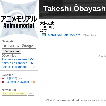
Takeshi Ôbayash
大林丈史
1 animé(s)
1977
Uchû Senkan Yamato
(Film animé)
Navigation
Décennies
Galeri
Animés des années 1950
Animés des années 1960
Animés des années 1970
Langues
大林丈史
(JA)
Takeshi Ôbayashi
(EN)
Newsletter
© 2026 animemorial.net
, all rights reserved. Al