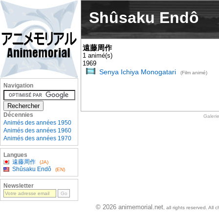
Shûsaku Endô
遠藤周作
1 animé(s)
1969
Senya Ichiya Monogatari
(Film animé)
Navigation
Décennies
Galeri
Animés des années 1950
Animés des années 1960
Animés des années 1970
Langues
遠藤周作
(JA)
Shûsaku Endô
(EN)
Newsletter
© 2026 animemorial.net
, all rights reserved. Al