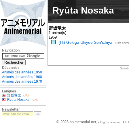
Ryûta Nosaka
野坂竜太
1 animé(s)
1969
(Hi) Gekiga Ukiyoe Sen'ichiya
(Film anim
Navigation
Décennies
Galeri
Animés des années 1950
Animés des années 1960
Animés des années 1970
Langues
野坂竜太
(JA)
Ryûta Nosaka
(EN)
Newsletter
© 2026 animemorial.net
, all rights reserved. Al