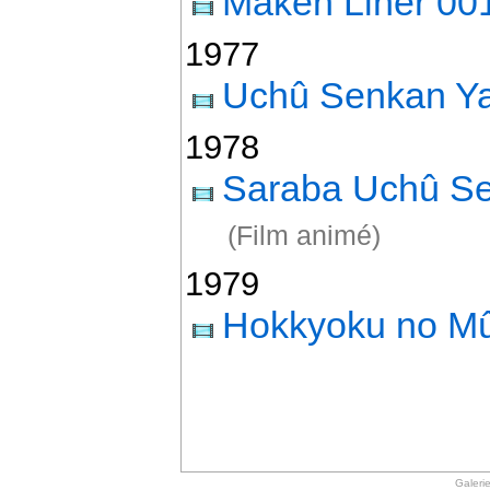
Maken Liner 00
1977
Uchû Senkan Y
1978
Saraba Uchû S
(Film animé)
1979
Hokkyoku no Mû
Galeri