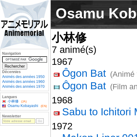
Osamu Kob
小林修
7 animé(s)
Navigation
1967
Ôgon Bat
Décennies
(Animé 
Animés des années 1950
Animés des années 1960
Ôgon Bat
(Film a
Animés des années 1970
Langues
1968
小林修
(JA)
Osamu Kobayashi
(EN)
Sabu to Ichitor
Newsletter
1972