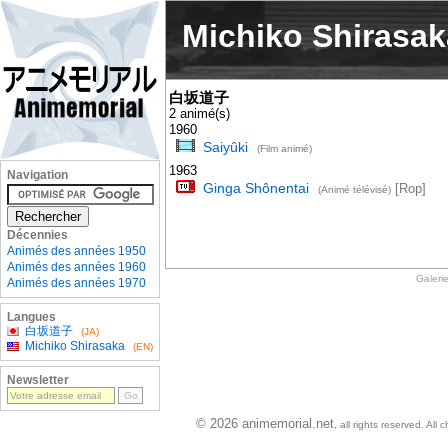
Michiko Shirasak
白坂道子
2 animé(s)
1960
Saiyûki
(Film animé)
1963
Navigation
Ginga Shônentai
[Rop]
(Animé télévisé)
Décennies
Animés des années 1950
Animés des années 1960
Galeri
Animés des années 1970
Langues
白坂道子
(JA)
Michiko Shirasaka
(EN)
Newsletter
© 2026 animemorial.net
, all rights reserved. Al