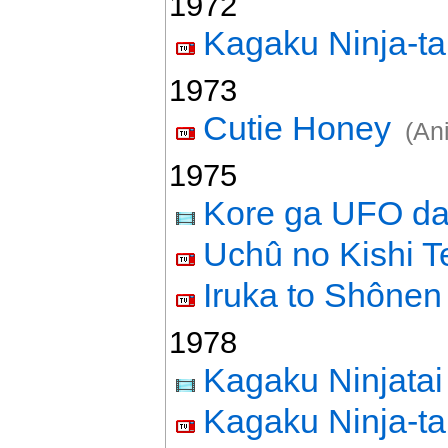
1972
Kagaku Ninja-t
1973
Cutie Honey
(An
1975
Kore ga UFO da
Uchû no Kishi 
Iruka to Shônen
1978
Kagaku Ninjata
Kagaku Ninja-ta