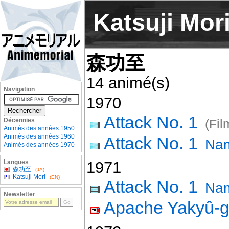
Katsuji Mor
森功至
14 animé(s)
Navigation
1970
Attack No. 1
Décennies
(Fil
Animés des années 1950
Animés des années 1960
Attack No. 1
Nam
Animés des années 1970
Langues
1971
森功至
(JA)
Katsuji Mori
(EN)
Attack No. 1
Nam
Newsletter
Apache Yakyû-