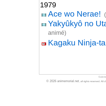
1979
Ace wo Nerae!
Yakyûkyô no U
animé)
Kagaku Ninja-t
Galeri
© 2026 animemorial.net
, all rights reserved. Al