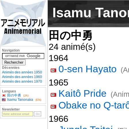
Isamu Tano
田の中勇
24 animé(s)
Navigation
1964
0-sen Hayato
Décennies
(A
Animés des années 1950
Animés des années 1960
1965
Animés des années 1970
Kaitô Pride
Langues
(Anim
田の中勇
(JA)
Isamu Tanonaka
(EN)
Obake no Q-tar
Newsletter
1966