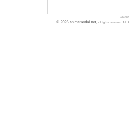
Galeri
© 2026 animemorial.net
, all rights reserved. Al