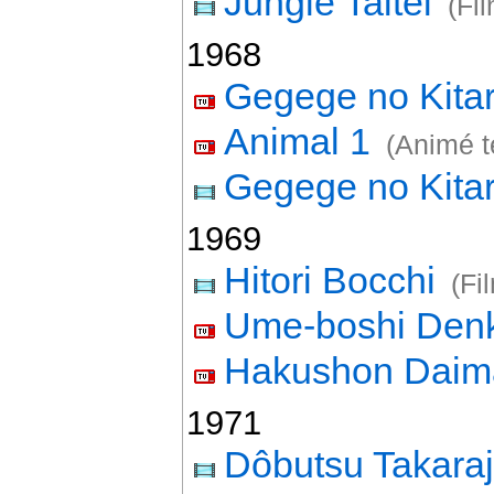
Jungle Taitei
(Fi
1968
Gegege no Kita
Animal 1
(Animé t
Gegege no Kita
1969
Hitori Bocchi
(Fi
Ume-boshi Den
Hakushon Daim
1971
Dôbutsu Takara