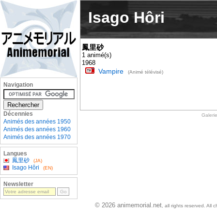
Isago Hôri
鳳里砂
1 animé(s)
1968
Vampire
(Animé télévisé)
Navigation
Décennies
Galeri
Animés des années 1950
Animés des années 1960
Animés des années 1970
Langues
鳳里砂
(JA)
Isago Hôri
(EN)
Newsletter
© 2026 animemorial.net
, all rights reserved. Al