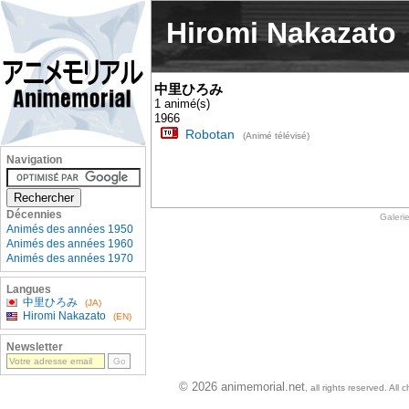
Hiromi Nakazato
中里ひろみ
1 animé(s)
1966
Robotan
(Animé télévisé)
Navigation
Décennies
Galeri
Animés des années 1950
Animés des années 1960
Animés des années 1970
Langues
中里ひろみ
(JA)
Hiromi Nakazato
(EN)
Newsletter
© 2026 animemorial.net
, all rights reserved. Al