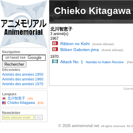
Chieko Kitagawa
北川智恵子
3 animé(s)
1967
Ribbon no Kishi
(Animé télévisé)
Bôken Gaboten-jima
(Animé télévisé)
Navigation
1970
Attack No. 1
Namida no Kaiten Receive
(Fil
Décennies
Animés des années 1950
Animés des années 1960
Animés des années 1970
Galeri
Langues
北川智恵子
(JA)
Chieko Kitagawa
(EN)
Newsletter
© 2026 animemorial.net
, all rights reserved. Al