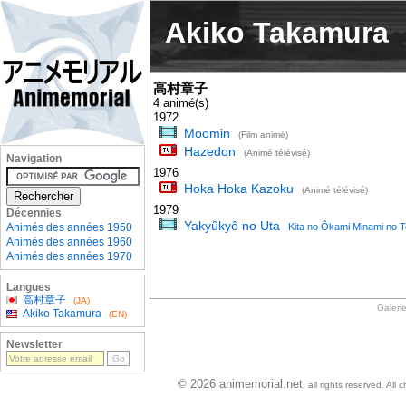
Akiko Takamura
高村章子
4 animé(s)
1972
Moomin
(Film animé)
Hazedon
(Animé télévisé)
Navigation
1976
Hoka Hoka Kazoku
(Animé télévisé)
1979
Décennies
Yakyûkyô no Uta
Animés des années 1950
Kita no Ôkami Minami no T
Animés des années 1960
Animés des années 1970
Langues
高村章子
(JA)
Galeri
Akiko Takamura
(EN)
Newsletter
© 2026 animemorial.net
, all rights reserved. Al