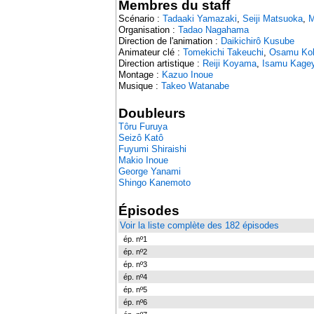
Membres du staff
Scénario :
Tadaaki Yamazaki
,
Seiji Matsuoka
,
M
Organisation :
Tadao Nagahama
Direction de l'animation :
Daikichirô Kusube
Animateur clé :
Tomekichi Takeuchi
,
Osamu Kob
Direction artistique :
Reiji Koyama
,
Isamu Kage
Montage :
Kazuo Inoue
Musique :
Takeo Watanabe
Doubleurs
Tôru Furuya
Seizô Katô
Fuyumi Shiraishi
Makio Inoue
George Yanami
Shingo Kanemoto
Épisodes
Voir la liste complète des 182 épisodes
ép. nº1
ép. nº2
ép. nº3
ép. nº4
ép. nº5
ép. nº6