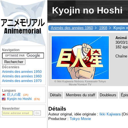
Kyojin no Hoshi
Animés des années 1960
1968
Kyojin 
Animé 
30/03/1
182 épi
Navigation
Chaîne
Décennies
Animés des années 1950
Animés des années 1960
Animés des années 1970
© Ikki Kajiwara·Noboru Kawasaki·Tokyo
Movie/Yomiuri TV
Langues
巨人の星
Détails
Membres du staff
Doubleurs
Épi
(JA)
Kyojin no Hoshi
(EN)
Détails
Newsletter
Auteur original, idée originale :
Ikki Kajiwara
(Ori
Producteur :
Tokyo Movie