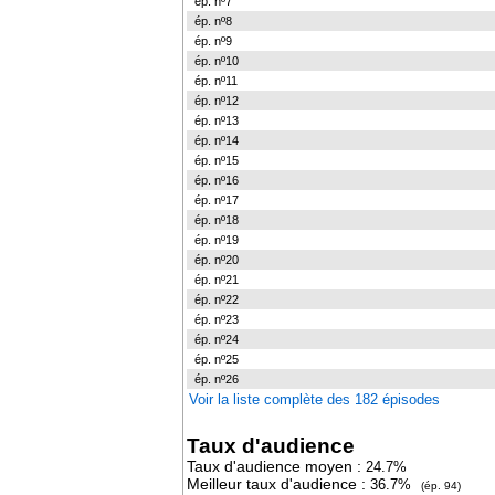
ép. nº7
ép. nº8
ép. nº9
ép. nº10
ép. nº11
ép. nº12
ép. nº13
ép. nº14
ép. nº15
ép. nº16
ép. nº17
ép. nº18
ép. nº19
ép. nº20
ép. nº21
ép. nº22
ép. nº23
ép. nº24
ép. nº25
ép. nº26
Voir la liste complète des 182 épisodes
Taux d'audience
Taux d'audience moyen :
24.7%
Meilleur taux d'audience :
36.7%
(ép. 94)