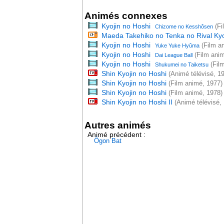
Animés connexes
Kyojin no Hoshi
(Fi
Chizome no Kesshôsen
Maeda Takehiko no Tenka no Rival Kyo
Kyojin no Hoshi
(Film a
Yuke Yuke Hyûma
Kyojin no Hoshi
(Film anim
Dai League Ball
Kyojin no Hoshi
(Fil
Shukumei no Taiketsu
Shin Kyojin no Hoshi
(Animé télévisé, 1
Shin Kyojin no Hoshi
(Film animé, 1977)
Shin Kyojin no Hoshi
(Film animé, 1978)
Shin Kyojin no Hoshi II
(Animé télévisé,
Autres animés
Animé précédent :
Ôgon Bat