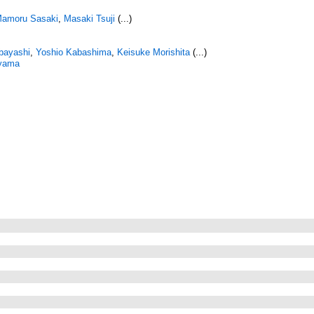
amoru Sasaki
,
Masaki Tsuji
(...)
ayashi
,
Yoshio Kabashima
,
Keisuke Morishita
(...)
yama