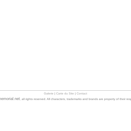
Galerie
|
Carte du Site
|
Contact
emorial.net
, all rights reserved. All characters, trademarks and brands are property of their re