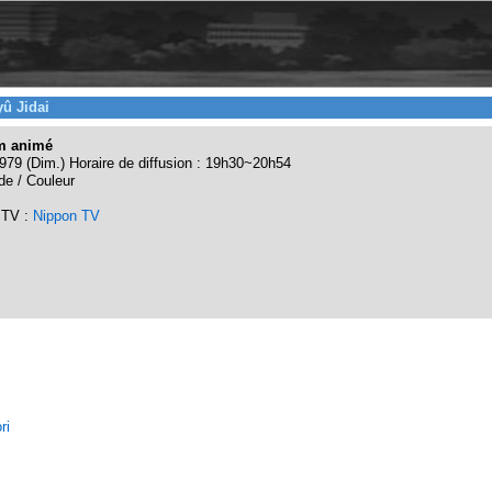
yû Jidai
lm animé
979 (Dim.) Horaire de diffusion : 19h30~20h54
de / Couleur
 TV :
Nippon TV
ri