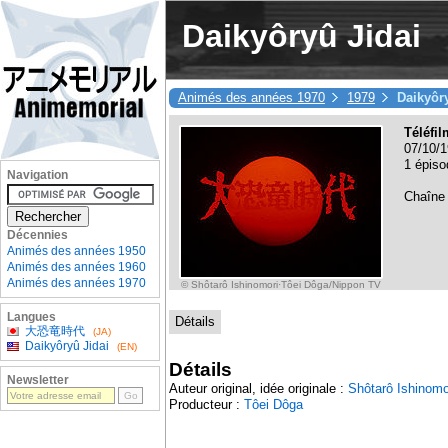
Daikyôryû Jidai
Animés des années 1970
1979
Daikyôr
Téléfi
07/10/1
1 épiso
Navigation
Chaîne
Décennies
Animés des années 1950
Animés des années 1960
Animés des années 1970
© Shôtarô Ishinomori·Tôei Dôga/Nippon TV
Langues
Détails
大恐竜時代
(JA)
Daikyôryû Jidai
(EN)
Détails
Newsletter
Auteur original, idée originale :
Shôtarô Ishinomo
Producteur :
Tôei Dôga