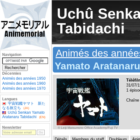
Uchû Senka
Tabidachi
Animés des année
Navigation
Yamato Aratanaru
Décennies
Animés des années 1950
Téléfi
Animés des années 1960
31/07/1
Animés des années 1970
1 épiso
Langues
Chaîne
宇宙戦艦ヤマト 新た
なる旅立ち
(JA)
Uchû Senkan Yamato
Aratanaru Tabidachi
(EN)
Newsletter
© Leiji Matsumoto·Office Academy/Fuji TV
Détails
Membres du staff
Doubleurs
Ani