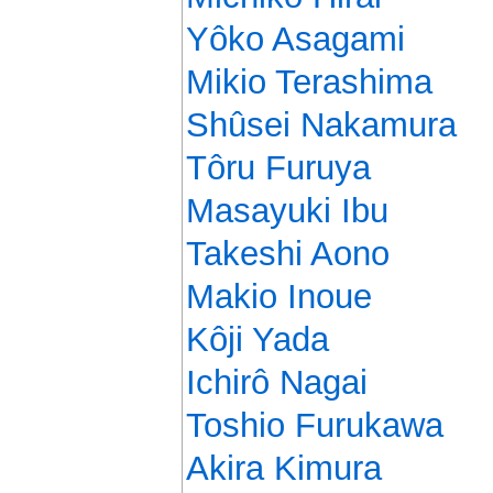
Yôko Asagami
Mikio Terashima
Shûsei Nakamura
Tôru Furuya
Masayuki Ibu
Takeshi Aono
Makio Inoue
Kôji Yada
Ichirô Nagai
Toshio Furukawa
Akira Kimura