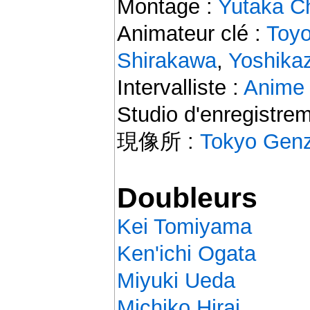
Montage :
Yutaka C
Animateur clé :
Toyo
Shirakawa
,
Yoshika
Intervalliste :
Anime
Studio d'enregistre
現像所 :
Tokyo Gen
Doubleurs
Kei Tomiyama
Ken'ichi Ogata
Miyuki Ueda
Michiko Hirai