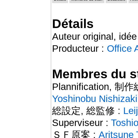
Détails
Auteur original, idée
Producteur :
Office
Membres du st
Plannification, 制作総
Yoshinobu Nishizaki
総設定, 総監修 :
Lei
Superviseur :
Toshi
ＳＦ原案 :
Aritsune