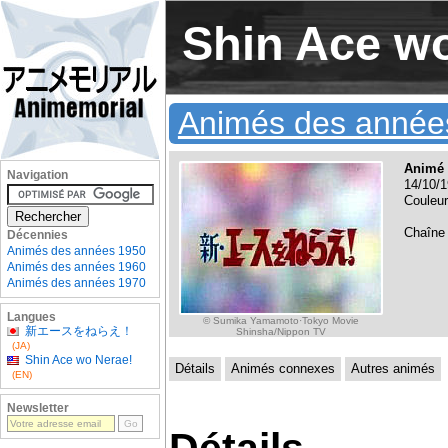
Shin Ace w
Animés des année
Animé 
Navigation
14/10/1
Couleur
Chaîne
Décennies
Animés des années 1950
Animés des années 1960
Animés des années 1970
Langues
© Sumika Yamamoto·Tokyo Movie
新エースをねらえ！
Shinsha/Nippon TV
(JA)
Shin Ace wo Nerae!
Détails
Animés connexes
Autres animés
(EN)
Newsletter
Détails