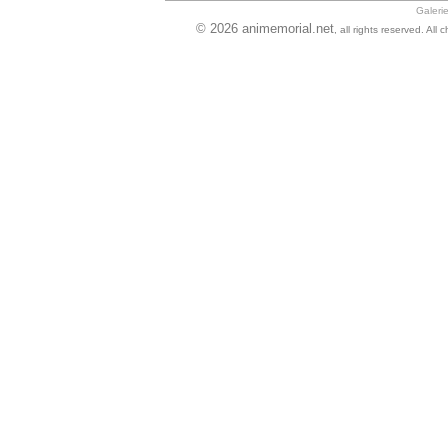
Galeri
© 2026 animemorial.net
, all rights reserved. Al