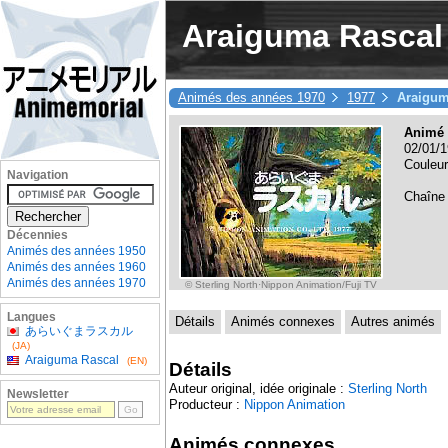
Araiguma Rascal
Animés des années 1970
1977
Araigum
Animé 
02/01/1
Couleur
Navigation
Chaîne
Décennies
Animés des années 1950
Animés des années 1960
Animés des années 1970
© Sterling North·Nippon Animation/Fuji TV
Langues
Détails
Animés connexes
Autres animés
あらいぐまラスカル
(JA)
Araiguma Rascal
(EN)
Détails
Auteur original, idée originale :
Sterling North
Newsletter
Producteur :
Nippon Animation
Animés connexes