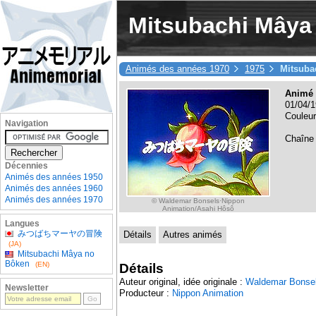
Mitsubachi Mâya
Animés des années 1970
1975
Mitsuba
Animé 
01/04/1
Couleur
Navigation
Chaîne
Décennies
Animés des années 1950
Animés des années 1960
Animés des années 1970
© Waldemar Bonsels·Nippon
Animation/Asahi Hôsô
Langues
みつばちマーヤの冒険
Détails
Autres animés
(JA)
Mitsubachi Mâya no
Bôken
(EN)
Détails
Auteur original, idée originale :
Waldemar Bonse
Newsletter
Producteur :
Nippon Animation