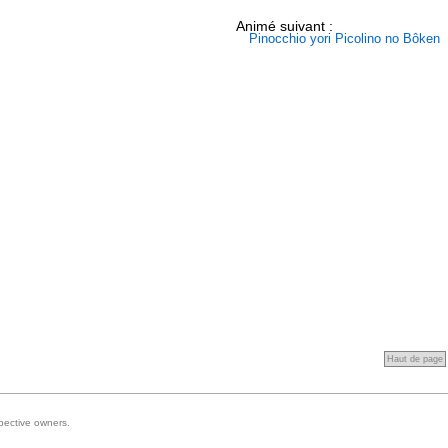
Animé suivant :
Pinocchio yori Picolino no Bôken
Haut de page
spective owners.