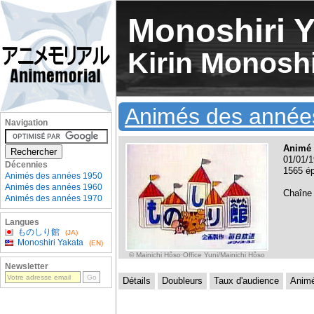
Monoshiri Y
Kirin Monoshi
Animés des année
Navigation
Animé 
01/01/1
Décennies
1565 ép
Animés des années 1950
Animés des années 1960
Chaîne
Animés des années 1970
Langues
ものしり館
(JA)
Monoshiri Yakata
(EN)
© Mainichi Hôso·Office Yuni/Mainichi Hôso
Newsletter
Détails
Doubleurs
Taux d'audience
Anim