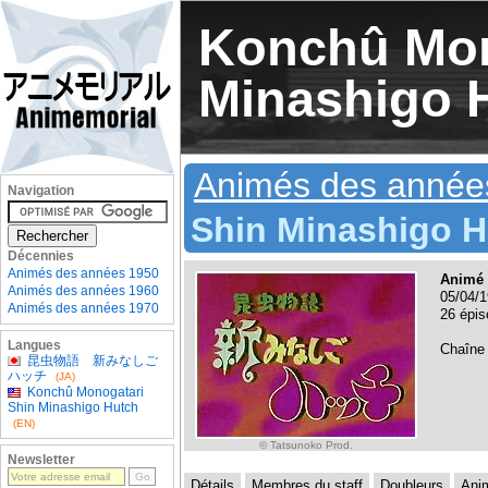
Konchû Mon
Minashigo 
Animés des année
Navigation
Shin Minashigo 
Décennies
Animés des années 1950
Animé 
Animés des années 1960
05/04/1
Animés des années 1970
26 épis
Langues
Chaîne
昆虫物語 新みなしご
ハッチ
(JA)
Konchû Monogatari
Shin Minashigo Hutch
(EN)
© Tatsunoko Prod.
Newsletter
Détails
Membres du staff
Doubleurs
Ani